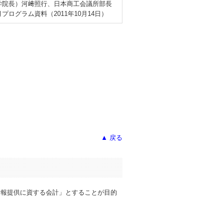
学院長）河﨑照行、日本商工会議所部長
ログラム資料（2011年10月14日）
▲ 戻る
情報提供に資する会計」とすることが目的