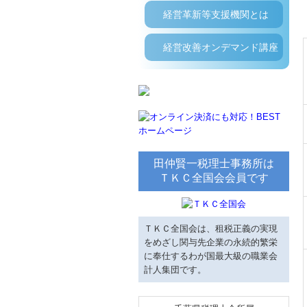
経営革新等支援機関とは
経営改善オンデマンド講座
田仲賢一税理士事務所は
ＴＫＣ全国会会員です
ＴＫＣ全国会は、租税正義の実現
をめざし関与先企業の永続的繁栄
に奉仕するわが国最大級の職業会
計人集団です。