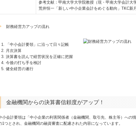
参考文献：甲南大学大学院教授（現・甲南大学会計大
荒井恒一「新しい中小企業会計をめぐる動向」TKC新月プ
財務経営力アップの流れ
「中小会計要領」に沿って日々記帳
月次決算
決算書を読んで経営状況を正確に把握
今後の打ち手を検討
健全経営の遂行
金融機関からの決算書信頼度がアップ！
中小会計要領は「中小企業の利害関係者（金融機関、取引先、株主等）への
の1つとされ、金融機関の融資審査に配慮された内容になっています。