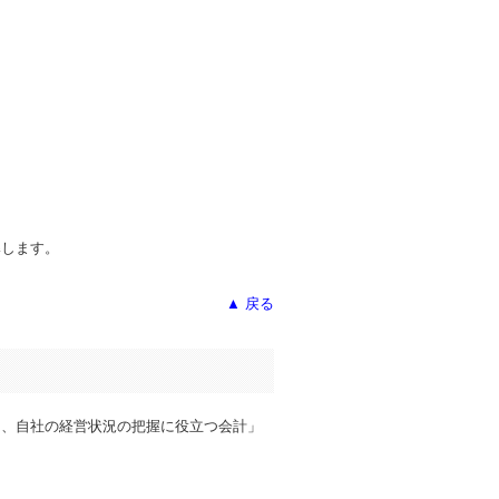
導します。
▲ 戻る
く、自社の経営状況の把握に役立つ会計」