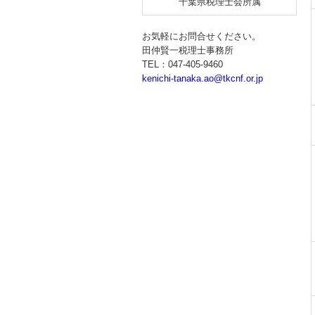
千葉県税理士会所属
お気軽にお問合せください。
田仲賢一税理士事務所
TEL：047-405-9460
kenichi-tanaka.ao@tkcnf.or.jp