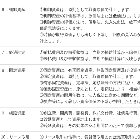
６．棚卸資産
①棚卸資産は、原則として取得原価で計上します。
②棚卸資産の評価基準は、原価法または低価法により
③棚卸資産の評価方法は、個別法、先入先出法、総平
価還元法等によります。
④時価が取得原価よりも著しく下落し、回復の見込み
計上します。
７．経過勘定
①前払費用及び前受収益は、当期の損益計算から除去
②未払費用及び未収収益は、当期の損益計算に反映し
８．固定資産
①固定資産は、有形固定資産、無形固定資産及び投資
②固定資産は、原則として、取得原価で計上します。
③有形固定資産は、定率法、定額法等の方法に従い、
④無形固定資産は、原則として、定額法により、相当
⑤固定資産の耐用年数は、法人税法に定める期間など
⑥災害等により著しい資産価値の下落が判明したとき
９．繰延資産
①創立費、開業費、開発費、株式交付費、社債発行費
は繰延資産として資産計上します。
②繰延資産は、その効果の及ぶ期間にわたって償却し
10．リース取引
①リース取引の借手は、賃貸借取引または売買取引に