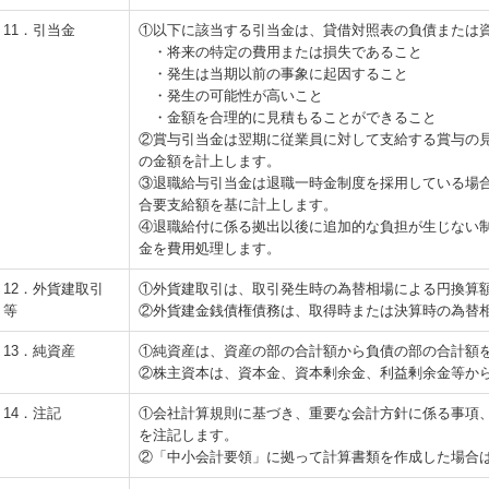
11．引当金
①以下に該当する引当金は、貸借対照表の負債または
・将来の特定の費用または損失であること
・発生は当期以前の事象に起因すること
・発生の可能性が高いこと
・金額を合理的に見積もることができること
②賞与引当金は翌期に従業員に対して支給する賞与の
の金額を計上します。
③退職給与引当金は退職一時金制度を採用している場
合要支給額を基に計上します。
④退職給付に係る拠出以後に追加的な負担が生じない
金を費用処理します。
12．外貨建取引
①外貨建取引は、取引発生時の為替相場による円換算
等
②外貨建金銭債権債務は、取得時または決算時の為替
13．純資産
①純資産は、資産の部の合計額から負債の部の合計額
②株主資本は、資本金、資本剰余金、利益剰余金等か
14．注記
①会社計算規則に基づき、重要な会計方針に係る事項
を注記します。
②「中小会計要領」に拠って計算書類を作成した場合