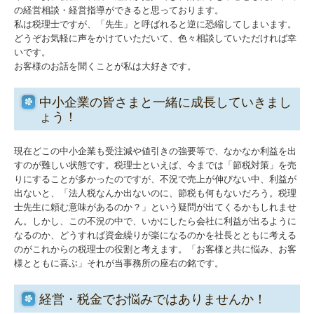
の経営相談・経営指導ができると思っております。
私は税理士ですが、「先生」と呼ばれると逆に恐縮してしまいます。
リンク集
どうぞお気軽に声をかけていただいて、色々相談していただければ幸
いです。
お問合せ
お客様のお話を聞くことが私は大好きです。
補助金・助成金・融資情報
中小企業の皆さまと一緒に成長していきまし
ょう！
関与先向け融資商品ご紹介
現在どこの中小企業も受注減や値引きの強要等で、なかなか利益を出
経営者お役立ち情報
すのが難しい状態です。税理士といえば、今までは「節税対策」を売
りにすることが多かったのですが、不況で売上が伸びない中、利益が
出ないと、「法人税なんか出ないのに、節税も何もないだろう。税理
経営者オススメ情報
士先生に頼む意味があるのか？」という疑問が出てくるかもしれませ
ん。しかし、この不況の中で、いかにしたら会社に利益が出るように
Q&A経営相談
なるのか、どうすれば資金繰りが楽になるのかを社長とともに考える
のがこれからの税理士の役割と考えます。「お客様と共に悩み、お客
様とともに喜ぶ」それが当事務所の座右の銘です。
税務カレンダー
税務Q&A
経営・税金でお悩みではありませんか！