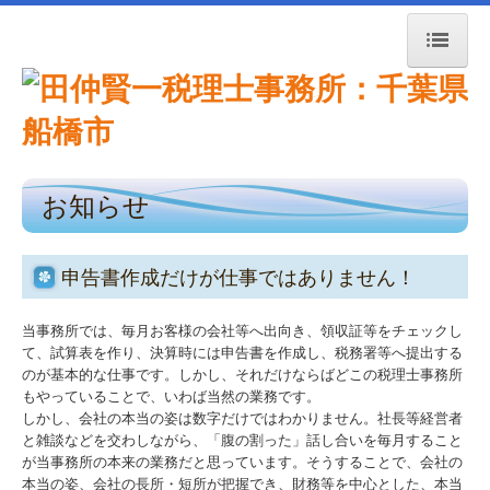
トップページ
お知らせ
お知らせ
事務所紹介
経営理念
申告書作成だけが仕事ではありません！
交通案内
当事務所では、毎月お客様の会社等へ出向き、領収証等をチェックし
て、試算表を作り、決算時には申告書を作成し、税務署等へ提出する
のが基本的な仕事です。しかし、それだけならばどこの税理士事務所
業務案内
もやっていることで、いわば当然の業務です。
しかし、会社の本当の姿は数字だけではわかりません。社長等経営者
料金について
と雑談などを交わしながら、「腹の割った」話し合いを毎月すること
が当事務所の本来の業務だと思っています。そうすることで、会社の
関連リンク
本当の姿、会社の長所・短所が把握でき、財務等を中心とした、本当