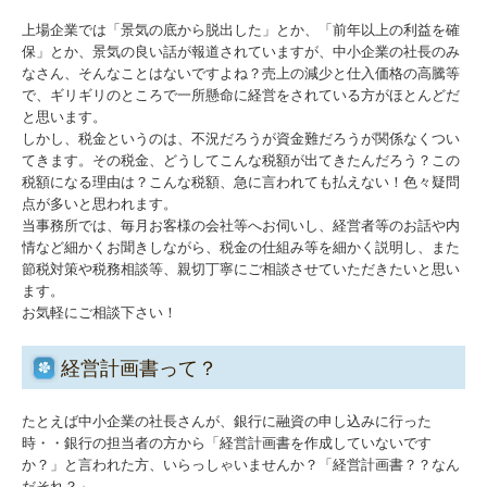
社長メニューASP版
上場企業では「景気の底から脱出した」とか、「前年以上の利益を確
保」とか、景気の良い話が報道されていますが、中小企業の社長のみ
なさん、そんなことはないですよね？売上の減少と仕入価格の高騰等
TKCシステムQ&A
で、ギリギリのところで一所懸命に経営をされている方がほとんどだ
と思います。
経営革新等支援機関とは
しかし、税金というのは、不況だろうが資金難だろうが関係なくつい
てきます。その税金、どうしてこんな税額が出てきたんだろう？この
税額になる理由は？こんな税額、急に言われても払えない！色々疑問
経営改善オンデマンド講座
点が多いと思われます。
当事務所では、毎月お客様の会社等へお伺いし、経営者等のお話や内
情など細かくお聞きしながら、税金の仕組み等を細かく説明し、また
節税対策や税務相談等、親切丁寧にご相談させていただきたいと思い
ます。
お気軽にご相談下さい！
経営計画書って？
たとえば中小企業の社長さんが、銀行に融資の申し込みに行った
時・・銀行の担当者の方から「経営計画書を作成していないです
か？」と言われた方、いらっしゃいませんか？「経営計画書？？なん
だそれ？」